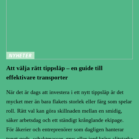
NYHETER
Att välja rätt tippsläp – en guide till
effektivare transporter
När det är dags att investera i ett nytt tippsläp är det
mycket mer än bara flakets storlek eller färg som spelar
roll. Rätt val kan göra skillnaden mellan en smidig,
säker arbetsdag och ett ständigt krånglande ekipage.
För åkerier och entreprenörer som dagligen hanterar
tungt gods, schaktmassor, grus eller jord krävs slitstarka