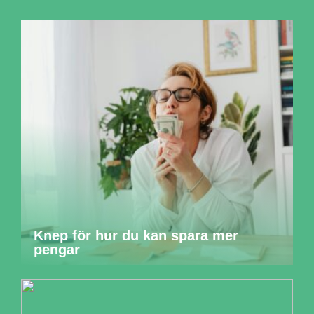
Knep för hur du kan spara mer
pengar