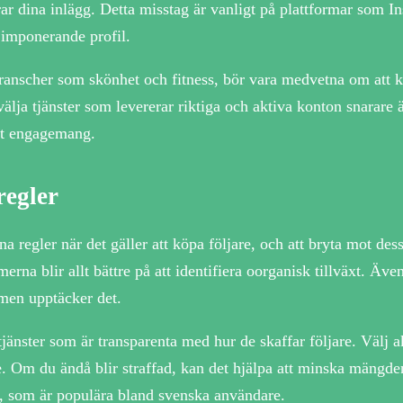
ar dina inlägg. Detta misstag är vanligt på plattformar som In
n imponerande profil.
ranscher som skönhet och fitness, bör vara medvetna om att köpt
älja tjänster som levererar riktiga och aktiva konton snarare ä
igt engagemang.
regler
a regler när det gäller att köpa följare, och att bryta mot des
tmerna blir allt bättre på att identifiera oorganisk tillväxt. Ä
ormen upptäcker det.
änster som är transparenta med hur de skaffar följare. Välj ak
e. Om du ändå blir straffad, kan det hjälpa att minska mängden 
, som är populära bland svenska användare.