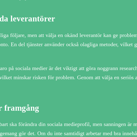
da leverantörer
liga följare, men att välja en okänd leverantör kan ge proble
onto. En del tjänster använder också olagliga metoder, vilket gö
aro på sociala medier är det viktigt att göra noggrann researc
r, vilket minskar risken för problem. Genom att välja en seriö
r framgång
delbart ska förändra din sociala medieprofil, men sanningen är
ngagemang gör det. Om du inte samtidigt arbetar med bra inneh