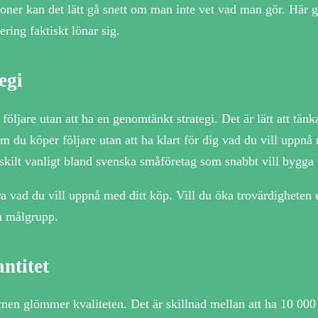
tioner kan det lätt gå snett om man inte vet vad man gör. Här
ring faktiskt lönar sig.
egi
öljare utan att ha en genomtänkt strategi. Det är lätt att tänka 
du köper följare utan att ha klart för dig vad du vill uppnå ri
ärskilt vanligt bland svenska småföretag som snabbt vill bygga 
iera vad du vill uppnå med ditt köp. Vill du öka trovärdighet
in målgrupp.
ntitet
, men glömmer kvaliteten. Det är skillnad mellan att ha 10 000