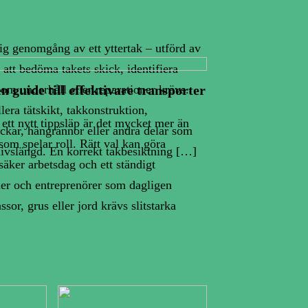
ig genomgång av ett yttertak – utförd av
att bedöma takets skick, identifiera
om underhåll eller reparationer krävs.
en guide till effektivare transporter
era tätskikt, takkonstruktion,
i ett nytt tippsläp är det mycket mer än
ockar, hängrännor eller andra delar som
 som spelar roll. Rätt val kan göra
livslängd. En korrekt takbesiktning […]
säker arbetsdag och ett ständigt
ier och entreprenörer som dagligen
sor, grus eller jord krävs slitstarka