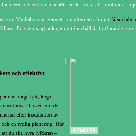
fluencers som vill växa snabbt är det klokt att kombinera köpt
ter som Mediabooster vara ett bra alternativ för att
få sociala 
l följare. Engagemang och genuint innehåll är fortfarande grun
kert och effektivt
gen när tunga lyft, höga
enomföras. Oavsett om det
aterial eller installation av
 och en tydlig planering. Här
NYHETER
 att du ska hyra lyftkran –