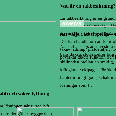
Vad är en takbesiktning?
En takbesiktning är en grundl
NYHETER
en oberoende sakkunnig – för 
eventuella skador och avgöra 
Att välja rätt tippsläp – 
Det kan handla om att kontroll
När det är dags att investera 
takavvattning, plåtdetaljer, n
bara flakets storlek eller färg
påverkar takets funktion och 
skillnaden mellan en smidig, 
krånglande ekipage. För åker
hanterar tungt gods, schaktmas
lösningar som […]
abb och säker lyftning
va lösningen när tunga lyft
tt om det gäller byggprojekt,