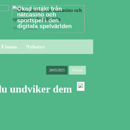
Ökad intäkt från
nätcasino och
sportspel i den
digitala spelvärlden
Finans
Nyheter
28/05/2025
Nyheter
 du undviker dem