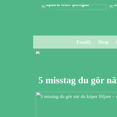
spara mer pengar
s
Familj
Hem
5 misstag du gör nä