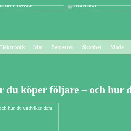
mak i fokus
markiser
Elektronik
Mat
Semester
Skönhet
Mode
r du köper följare – och hur