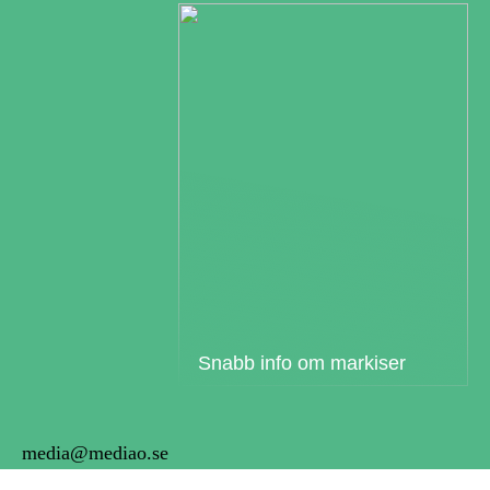
Snabb info om markiser
media@mediao.se