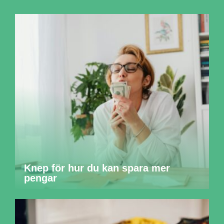
Knep för hur du kan spara mer
pengar