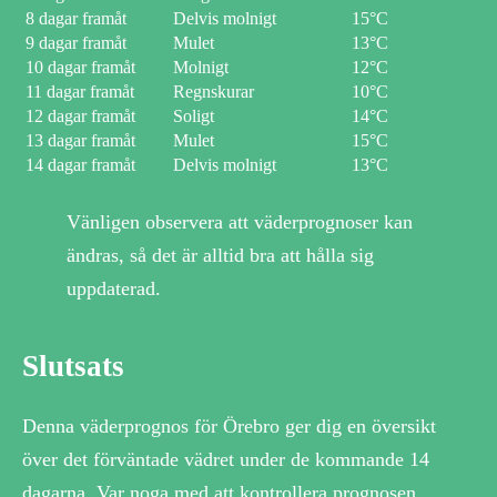
8 dagar framåt
Delvis molnigt
15°C
9 dagar framåt
Mulet
13°C
10 dagar framåt
Molnigt
12°C
11 dagar framåt
Regnskurar
10°C
12 dagar framåt
Soligt
14°C
13 dagar framåt
Mulet
15°C
14 dagar framåt
Delvis molnigt
13°C
Vänligen observera att väderprognoser kan
ändras, så det är alltid bra att hålla sig
uppdaterad.
Slutsats
Denna väderprognos för Örebro ger dig en översikt
över det förväntade vädret under de kommande 14
dagarna. Var noga med att kontrollera prognosen