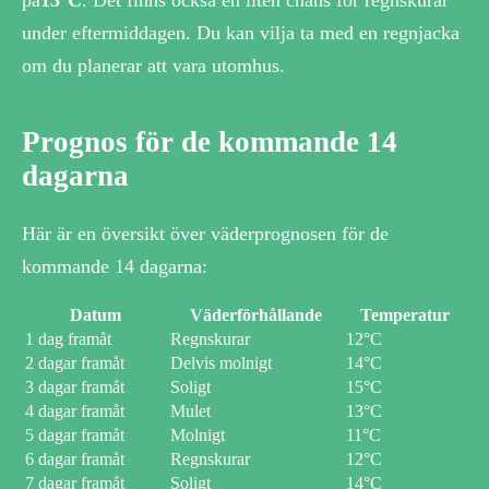
på
13°C
. Det finns också en liten chans för regnskurar
under eftermiddagen. Du kan vilja ta med en regnjacka
om du planerar att vara utomhus.
Prognos för de kommande 14
dagarna
Här är en översikt över väderprognosen för de
kommande 14 dagarna:
Datum
Väderförhållande
Temperatur
1 dag framåt
Regnskurar
12°C
2 dagar framåt
Delvis molnigt
14°C
3 dagar framåt
Soligt
15°C
4 dagar framåt
Mulet
13°C
5 dagar framåt
Molnigt
11°C
6 dagar framåt
Regnskurar
12°C
7 dagar framåt
Soligt
14°C