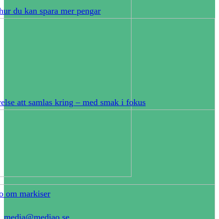
hur du kan spara mer pengar
else att samlas kring – med smak i fokus
o om markiser
media@mediao.se