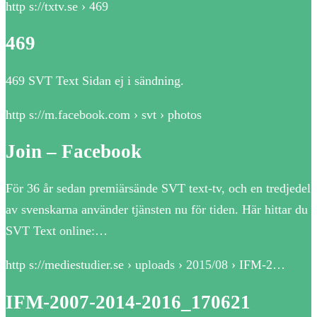
http s://txtv.se › 469
469
469 SVT Text Sidan ej i sändning.
http s://m.facebook.com › svt › photos
Join – Facebook
För 36 år sedan premiärsände SVT text-tv, och en tredjedel
av svenskarna använder tjänsten nu för tiden. Här hittar du
SVT Text online:…
http s://mediestudier.se › uploads › 2015/08 › IFM-2…
IFM-2007-2014-2016_170621