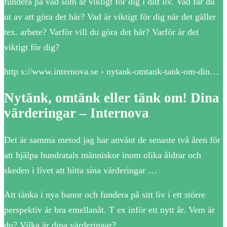
fundera på vad som är viktigt för dig i ditt liv. Vad får du
ut av att göra det här? Vad är viktigt för dig när det gäller
tex. arbete? Varför vill du göra det här? Varför är det
viktigt för dig?
http s://www.internova.se › nytank-omtank-tank-om-din…
Nytänk, omtänk eller tänk om! Dina
värderingar – Internova
Det är samma metod jag har använt de senaste två åren för
att hjälpa hundratals människor inom olika åldrar och
skeden i livet att hitta sina värderingar …
Att tänka i nya banor och fundera på sitt liv i ett större
perspektiv är bra emellanåt. T ex inför ett nytt år. Vem är
du? Vilka är dina värderingar?