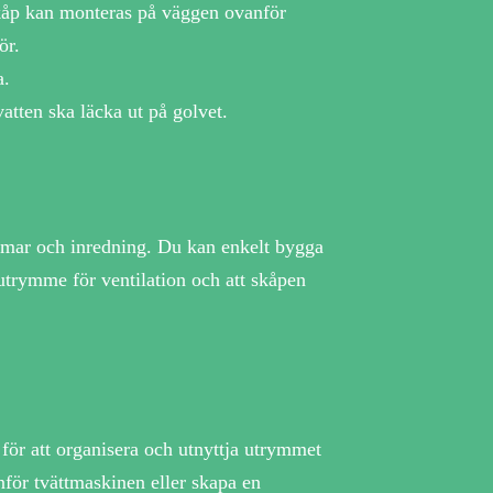
skåp kan monteras på väggen ovanför
ör.
a.
vatten ska läcka ut på golvet.
mmar och inredning. Du kan enkelt bygga
 utrymme för ventilation och att skåpen
för att organisera och utnyttja utrymmet
nför tvättmaskinen eller skapa en