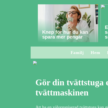
E
Knep för hur du kan
s
spara mer pengar
s
Familj
Hem
Gör din tvättstuga
tvättmaskinen
Att ha en välorganiserad tvättstuga kan g