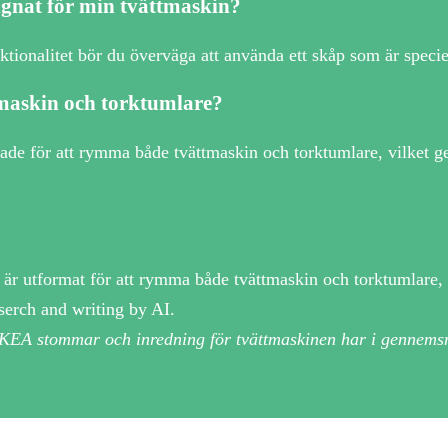
signat för min tvättmaskin?
ktionalitet bör du överväga att använda ett skåp som är specie
ttmaskin och torktumlare?
made för att rymma både tvättmaskin och torktumlare, vilket g
 är utformat för att rymma både tvättmaskin och torktumlare, 
serch and writing by AI.
 IKEA stommar och inredning för tvättmaskinen har i gennemsn