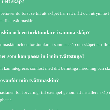
i ett skåp?
p behöver du först se till att skåpet har rätt mått och utrymm
ecifika tvättmaskin.
askin och en torktumlare i samma skåp?
ättmaskin och en torktumlare i samma skåp om skåpet är tillräc
ner som kan passa in i min tvättstuga?
om kan integreras sömlöst med ditt befintliga inredning och skå
ovanför min tvättmaskin?
inen för förvaring, till exempel genom att installera skåp ell
gheter.