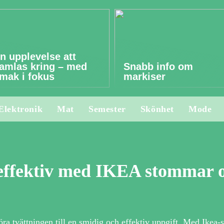
n upplevelse att
amlas kring – med
Snabb info om
mak i fokus
markiser
Elektronik
Mat
Semester
Skönhet
Mode
 effektiv med IKEA stommar o
öra tvättningen till en smidig och effektiv uppgift. Med Ikea