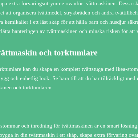
skapa extra förvaringsutrymme ovanför tvättmaskinen. Dessa 
t att organisera tvättmedel, strykbräden och andra tvättillbeh
kemikalier i ett låst skåp för att hålla barn och husdjur säkr
derlätta hanteringen av tvättmaskinen och minska risken för att 
tvättmaskin och torktumlare
rktumlare kan du skapa en komplett tvättstuga med Ikea-sto
ygg och enhetlig look. Se bara till att du har tillräckligt med
skinen och torktumlaren.
-stommar och inredning för tvättmaskinen är en smart lösning 
 bygga in din tvättmaskin i ett skåp, skapa extra förvaring ova