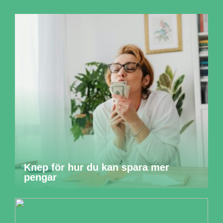
Knep för hur du kan spara mer
pengar