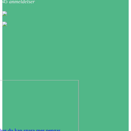
45
anmeldelser
hur du kan spara mer pengar