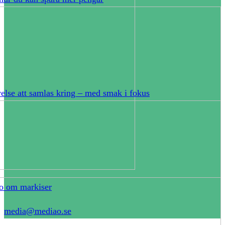
else att samlas kring – med smak i fokus
o om markiser
media@mediao.se